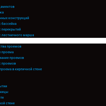
даментов
жа
нных конструкций
 бассейна
 перекрытий
 лестничного марша
ства проемов
е проема
вание проемов
 проемов
проема в кирпичной стене
ытии
тницы
те
ной стене