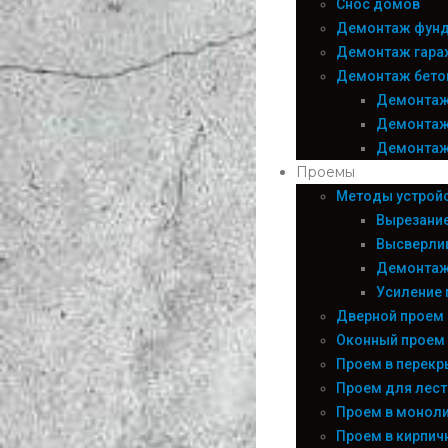
Снос домов
Демонтаж фун
Демонтаж гара
Демонтаж бето
Демонтаж
Демонтаж
Демонтаж
Проемы
Методы устрой
Вырезани
Высверли
Демонтаж
Усиление 
Дверной проем
Оконный проем
Проем в перекр
Проем для лес
Проем в моноли
Проем в кирпич