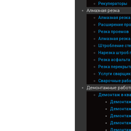
Рекуператоры
Алмазная резка
Алмазная резка
Расширение пр
Резка проемов
Алмазная резка
Штробление сте
Нарезка штроб 
Резка асфальта
Резка перекрыт
Услуги сварщика
Сварочные раб
Демонтажные работ
Демонтаж в ква
Демонтаж
Демонтаж
Демонтаж
Демонтаж
Демонтаж