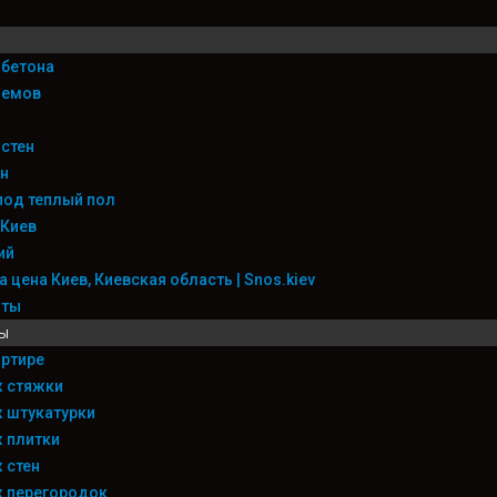
 бетона
оемов
 стен
н
под теплый пол
 Киев
ий
 цена Киев, Киевская область | Snos.kiev
оты
ы
ртире
 стяжки
 штукатурки
 плитки
 стен
 перегородок