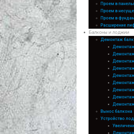
Проем в панел
Проем в несуще
Проем в фундам
Расширение лифт
Балконы и лоджии
Демонтаж балк
Демонтаж
Демонтаж
Демонтаж
Демонтаж
Демонтаж
Демонтаж
Демонтаж
Демонтаж
Демонтаж
Вынос балкона
Устройство ло
Увеличени
Демонтаж