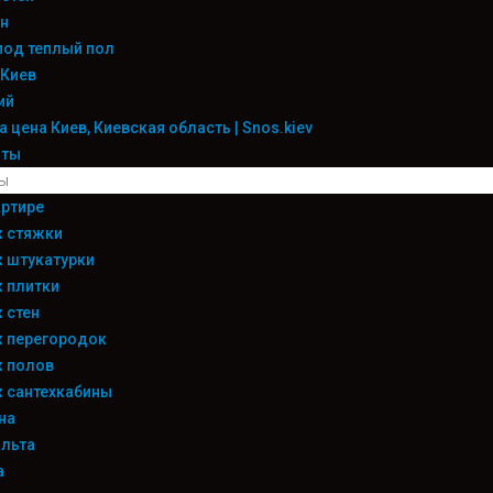
н
под теплый пол
 Киев
ий
 цена Киев, Киевская область | Snos.kiev
оты
ы
ртире
 стяжки
 штукатурки
 плитки
 стен
 перегородок
 полов
 сантехкабины
на
льта
а