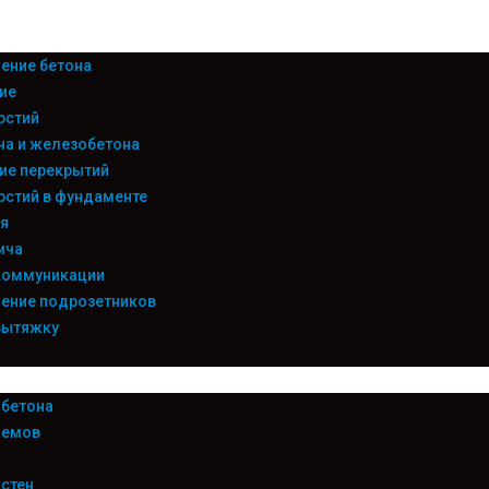
ение бетона
ие
рстий
на и железобетона
ие перекрытий
рстий в фундаменте
я
ича
коммуникации
ение подрозетников
вытяжку
 бетона
оемов
 стен