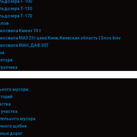
льдозера Т-100
льдозера Т-130
льдозера Т-170
алов
мосвала Камаз 10 т
мосвала МАЗ 25т цена Киев, Киевская область | Snos.kiev
мосвала МАН, ДАФ 30Т
на
лятора
грузчика
ьного мусора
иторий
астка
 участка
тельного мусора
чного щебня
нных дорог