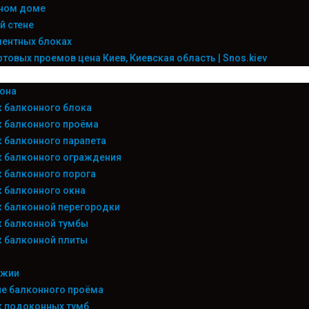
ьном доме
й стене
ентных блоках
овых проемов цена Киев, Киевская область | Snos.kiev
она
 балконного блока
 балконного проёма
 балконного парапета
 балконного ограждения
 балконного порога
 балконного окна
 балконной перегородки
 балконной тумбы
 балконной плиты
джии
е балконного проёма
 подоконных тумб