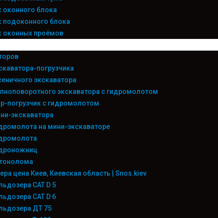
 оконного блока
 подоконного блока
 оконных проёмов
торов
скаватора-погрузчика
сеничного экскаватора
лноповоротного экскаватора с гидромолотом
р-погрузчик с гидромолотом
ни-экскаватора
дромолота на мини-экскаваторе
идромолота
идроножниц
етонолома
ра цена Киев, Киевская область | Snos.kiev
льдозера CAT D 5
льдозера CAT D 6
льдозера ДТ 75