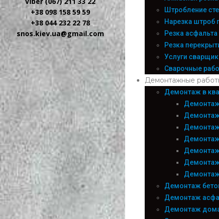
Viber (067) 211 33 22
Штробление сте
+38 098 158 59 59
Нарезка штроб 
+38 044 232 22 78
snos.kiev.ua@gmail.com
Резка асфальта
Резка перекрыт
Услуги сварщика
Сварочные раб
Демонтажные работ
Демонтаж в ква
Демонтаж
Демонтаж
Демонтаж
Демонтаж
Демонтаж
Демонтаж
Демонтаж
Демонтаж бето
Демонтаж асфа
Демонтаж дом