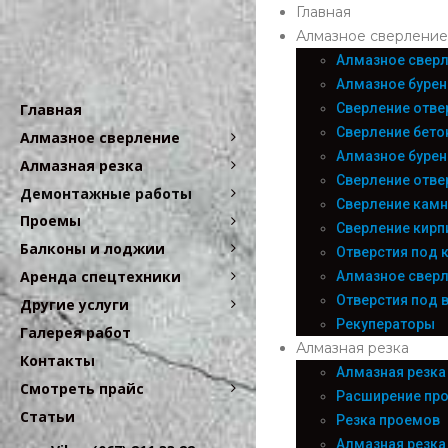
Главная
Алмазное сверление
Алмазное сверл
Алмазное бурен
Сверление отве
Главная
Сверление бето
Алмазное сверление
Алмазное бурен
Алмазная резка
Сверление отве
Демонтажные работы
Сверление камн
Проемы
Сверление кирп
Балконы и лоджии
Отверстия под 
Аренда спецтехники
Алмазное сверл
Отверстия под 
Другие услуги
Рекуператоры
Галерея работ
Алмазная резка
Контакты
Алмазная резка
Смотреть прайс
Расширение пр
Статьи
Резка проемов
Алмазная резка