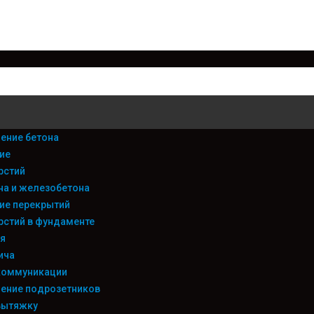
ение бетона
ие
рстий
на и железобетона
ие перекрытий
рстий в фундаменте
я
ича
коммуникации
ение подрозетников
вытяжку