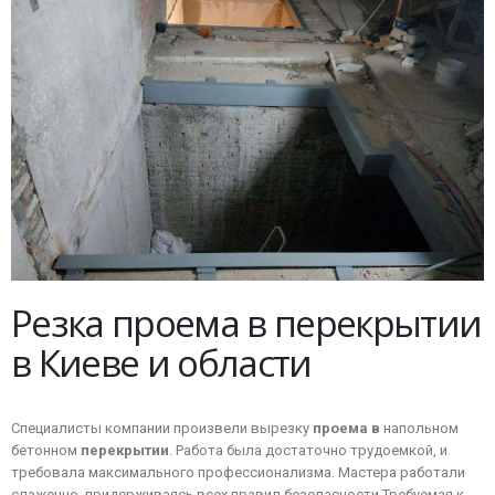
Резка проема в перекрытии
в Киеве и области
Специалисты компании произвели вырезку
проема
в
напольном
бетонном
перекрытии
. Работа была достаточно трудоемкой, и
требовала максимального профессионализма. Мастера работали
слаженно, придерживаясь всех правил безопасности.
Требуемая к