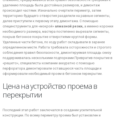
удалению площадь была достойных размеров, и демонтаж
происходил частями. Изначально очертили периметр, затем
территорию будущего отверстия разделили на равные сегменты,
далее приступили к первому этапу демонтажа. С помощью
специнструмента для «мокрой»
алмазной резки,
а именно коронки
необходимого размера, мастера постепенно вырезали сегменты,
покрыв бетонное покрытие отверстиями круглой формы.
Удаленные части бетона, по ходу работ складывали в заранее
определенном месте. Работа требовала осторожности и строгого
соблюдения правил безопасности, демонтируемая площадь снизу
поддерживалась несколькими подпорками.
Превратив покрытие в
«решето», специалисты компании аккуратно с помощью
перфоратора демонтировали оставшуюся часть площади и
сформировали необходимый проем в бетонном перекрытии.
Цена на устройство проема в
перекрытии
Последний этап работ заключался в создании усилительной
конструкции. По всему периметру проема был установлен и