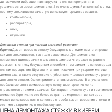
динамически-вибрационная нагрузка на плиты перекрытия и
увеличивается время демонтажа. Это очень шумный и пыльный метод,
поэтому специалисты зачастую используют средства защиты:
комбинезоны,
распираторы,
очки,
наушники.
Демонтаж стяжки при помощи алмазной резки или
бурения
Демонтировать стяжку безударным методом намного проще
как для специалистов, так и для заказчиков. Для демонтажа
применяют швонарезчик с алмазным диском, что режет на равные
фрагменты стяжку безударным способом и тем самым не нанося вреда
плитам перекрытия. Шум значительно ниже чем при ударном методе
демонтажа, а также отсутствие клубов пыли – делает алмазную резку
для снятия стяжки, более привлекательным методом. В случаях, если
необходимо снять армированную сетку, швонарезчик легко
справляется с такими задачами. Как вариант, используют в том числе и
алмазное бурение, но это более затратное мероприятие, которое
может использоваться в качестве способа демонтирования стяжки, и
этот метод применим в особых случаях.
ЦЕНА ДЕМОНТАЖА СТЯЖКИ В КИЕВЕ И