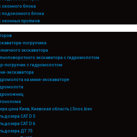
 оконного блока
 подоконного блока
 оконных проёмов
торов
скаватора-погрузчика
сеничного экскаватора
лноповоротного экскаватора с гидромолотом
р-погрузчик с гидромолотом
ни-экскаватора
дромолота на мини-экскаваторе
идромолота
идроножниц
етонолома
ра цена Киев, Киевская область | Snos.kiev
льдозера CAT D 5
льдозера CAT D 6
льдозера ДТ 75