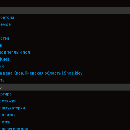
 бетона
оемов
 стен
н
под теплый пол
 Киев
ий
 цена Киев, Киевская область | Snos.kiev
оты
ы
ртире
 стяжки
 штукатурки
 плитки
 стен
 перегородок