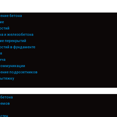
ение бетона
ие
рстий
на и железобетона
ие перекрытий
рстий в фундаменте
я
ича
коммуникации
ение подрозетников
вытяжку
 бетона
оемов
 стен