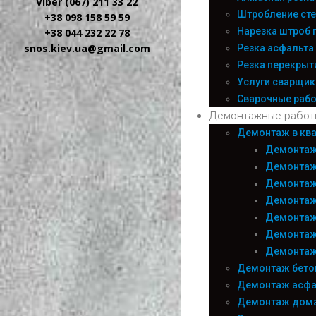
Viber (067) 211 33 22
Штробление сте
+38 098 158 59 59
Нарезка штроб 
+38 044 232 22 78
snos.kiev.ua@gmail.com
Резка асфальта
Резка перекрыт
Услуги сварщика
Сварочные раб
Демонтажные работ
Демонтаж в ква
Демонтаж
Демонтаж
Демонтаж
Демонтаж
Демонтаж
Демонтаж
Демонтаж
Демонтаж бето
Демонтаж асфа
Демонтаж дом