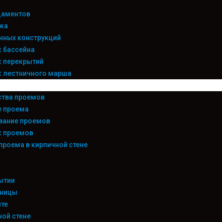
даментов
жа
нных конструкций
 бассейна
 перекрытий
 лестничного марша
ства проемов
е проема
вание проемов
 проемов
проема в кирпичной стене
ытии
тницы
те
ной стене