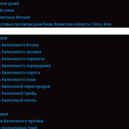
ьном доме
й стене
ентных блоках
овых проемов цена Киев, Киевская область | Snos.kiev
она
 балконного блока
 балконного проёма
 балконного парапета
 балконного ограждения
 балконного порога
 балконного окна
 балконной перегородки
 балконной тумбы
 балконной плиты
джии
е балконного проёма
 подоконных тумб