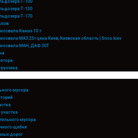
льдозера Т-100
льдозера Т-130
льдозера Т-170
алов
мосвала Камаз 10 т
мосвала МАЗ 25т цена Киев, Киевская область | Snos.kiev
мосвала МАН, ДАФ 30Т
на
лятора
грузчика
ьного мусора
иторий
астка
 участка
тельного мусора
чного щебня
нных дорог