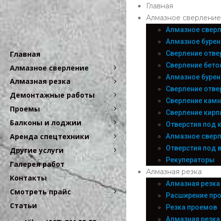
Главная
Алмазное сверление
Алмазное сверл
Алмазное бурен
Сверление отве
Главная
Сверление бето
Алмазное сверление
Алмазное бурен
Алмазная резка
Сверление отве
Демонтажные работы
Сверление камн
Проемы
Сверление кирп
Балконы и лоджии
Отверстия под 
Аренда спецтехники
Алмазное сверл
Отверстия под 
Другие услуги
Рекуператоры
Галерея работ
Алмазная резка
Контакты
Алмазная резка
Смотреть прайс
Расширение пр
Статьи
Резка проемов
Алмазная резка