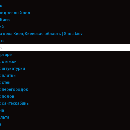
н
под теплый пол
 Киев
ий
 цена Киев, Киевская область | Snos.kiev
оты
ы
ртире
 стяжки
 штукатурки
 плитки
 стен
 перегородок
 полов
 сантехкабины
на
льта
а