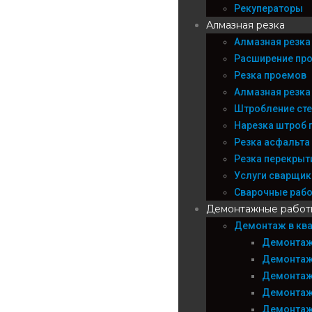
Рекуператоры
Алмазная резка
Алмазная резка
Расширение пр
Резка проемов
Алмазная резка
Штробление сте
Нарезка штроб 
Резка асфальта
Резка перекрыт
Услуги сварщика
Сварочные раб
Демонтажные работ
Демонтаж в ква
Демонтаж
Демонтаж
Демонтаж
Демонтаж
Демонтаж