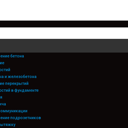
ение бетона
ие
рстий
на и железобетона
ие перекрытий
рстий в фундаменте
я
ича
коммуникации
ение подрозетников
вытяжку