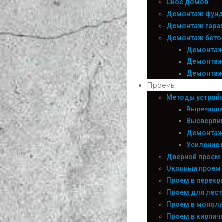
Снос домов
Демонтаж фун
Демонтаж гара
Демонтаж бето
Демонтаж
Демонтаж
Демонтаж
Проемы
Методы устрой
Вырезани
Высверли
Демонтаж
Усиление 
Дверной проем
Оконный проем
Проем в перекр
Проем для лес
Проем в моноли
Проем в кирпич