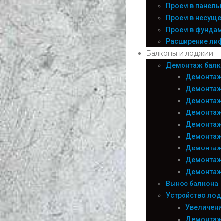
Проем в панел
Проем в несуще
Проем в фундам
Расширение лифт
Балконы и лоджии
Демонтаж балк
Демонтаж
Демонтаж
Демонтаж
Демонтаж
Демонтаж
Демонтаж
Демонтаж
Демонтаж
Демонтаж
Вынос балкона
Устройство ло
Увеличени
Демонтаж