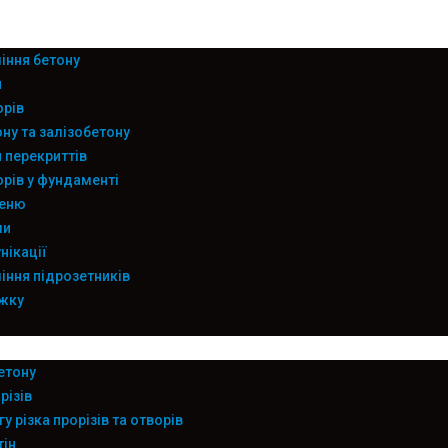
іння бетону
я
орів
ну та залізобетону
 перекриттів
рів у фундаменті
меню
ли
нікації
іння підрозетників
яжку
етону
різів
у різка прорізів та отворів
тін