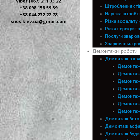
Viber (067) 211 33 22
Штроблення сті
+38 098 158 59 59
Нарізка штроб п
+38 044 232 22 78
snos.kiev.ua@gmail.com
Різка асфальту 
Різка перекритт
Послуги зварюва
Зварювальні роб
Демонтажні роботи
Демонтаж в квар
Демонтаж
Демонтаж
Демонтаж
Демонтаж
Демонтаж
Демонтаж 
Демонтаж 
Демонтаж бето
Демонтаж асфа
Демонтаж буди