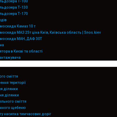
льдозера Т-100
льдозера Т-130
льдозера Т-170
идів
москида Камаз 10 т
оскида МАЗ 25т ціна Київ, Київська область | Snos.kiev
амоскида МАН, ДАФ 30Т
на
тора в Києві та області
вантажувача
ого сміття
ення території
я ділянки
я ділянки
ельного сміття
инного щебеню
гу насипка тимчасових доріг