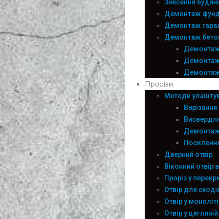
Знесення будин
Демонтаж фунд
Демонтаж гара
Демонтаж бетон
Демонтаж
Демонтаж 
Демонтаж
Прорізи
Методи улаштув
Вирізання
Висвердлю
Демонтаж 
Посилення 
Дверний отвір
Віконний отвір в
Проріз у перекри
Отвір для сході
Отвір у моноліті
Отвір у цегляній 