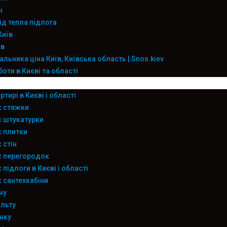
н
ід тепла підлога
Київ
ів
льника ціна Київ, Київська область | Snos.kiev
оти в Києві та області
тирі в Києві і області
 стяжки
 штукатурки
 плитки
 стін
 перегородок
підлоги в Києві і області
сантехкабіни
ну
льту
нку