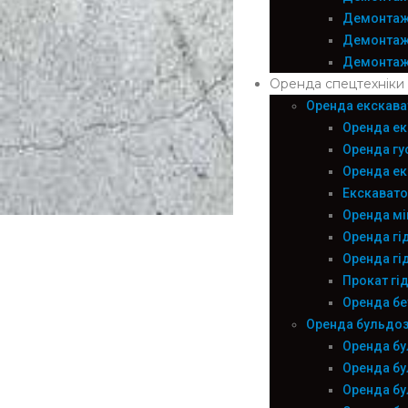
Демонтаж 
Демонтаж 
Демонтаж 
Оренда спецтехніки
Оренда екскава
Оренда ек
Оренда гу
Оренда ек
Екскавато
Оренда мі
Оренда гі
Оренда г
Прокат гі
Оренда б
Оренда бульдозе
Оренда бу
Оренда бу
Оренда бу