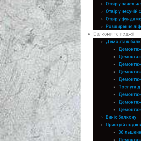
Отвір у панельн
Отвір у несучій с
Отвір у фундам
Розширення ліфт
Балкони та лоджії
Демонтаж балк
Демонтаж
Демонтаж
Демонтаж
Демонтаж
Демонтаж
Послуга д
Демонтаж
Демонтаж
Демонтаж
Виніс балкону
Пристрій лоджій
Збільшенн
Демонтаж 