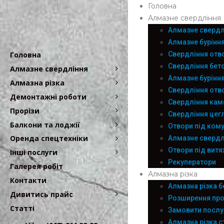
Головна
Алмазне свердління
Алмазне свердл
Алмазне бурінн
Свердління отв
Головна
Свердління бето
Алмазне свердління
Алмазне буріння
Алмазна різка
Свердління отво
Демонтажні роботи
Свердління ка
Прорізи
Свердління цег
Балкони та лоджії
Отвори під кому
Оренда спецтехніки
Алмазне свердл
Отвори під вит
Інші послуги
Рекуператори
Галерея робіт
Алмазна різка
Контакти
Алмазна різка б
Дивитись прайс
Розширення про
Статті
Замовити послуг
Алмазна різка с