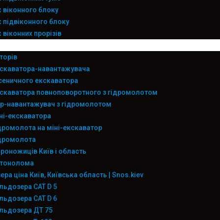
віконного блоку
підвіконного блоку
віконних прорізів
торів
скаватора-навантажувача
сеничного екскаватора
скаватора повноповоротного з гідромолотом
р-навантажувач з гідромолотом
ні-екскаватора
дромолота на міні-екскаватор
ідромолота
дроножиців Київ і область
етонолома
ра ціна Київ, Київська область | Snos.kiev
льдозера CAT D 5
льдозера CAT D 6
льдозера ДТ 75