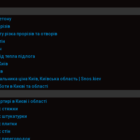
етону
різів
у різка прорізів та отворів
тін
н
ід тепла підлога
Київ
ів
льника ціна Київ, Київська область | Snos.kiev
оти в Києві та області
тирі в Києві і області
 стяжки
 штукатурки
 плитки
 стін
 перегородок