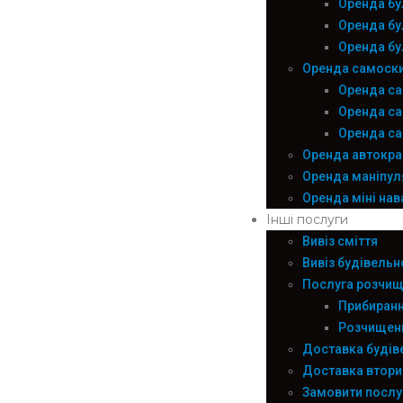
Оренда бу
Оренда бу
Оренда бу
Оренда самоск
Оренда са
Оренда сам
Оренда с
Оренда автокра
Оренда маніпуля
Оренда міні на
Інші послуги
Вивіз сміття
Вивіз будівельн
Послуга розчищ
Прибиранн
Розчищенн
Доставка будів
Доставка втор
Замовити послу