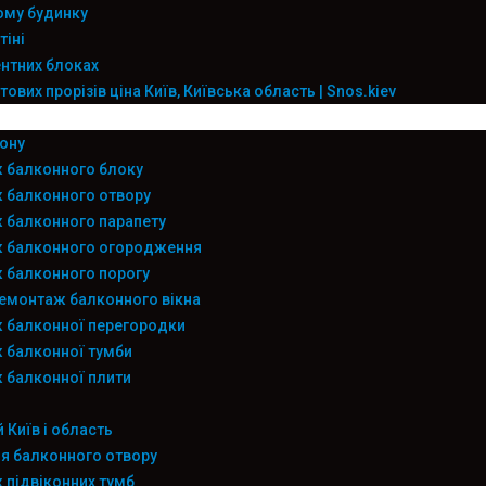
ому будинку
тіні
ентних блоках
ових прорізів ціна Київ, Київська область | Snos.kiev
ону
 балконного блоку
 балконного отвору
 балконного парапету
 балконного огородження
 балконного порогу
емонтаж балконного вікна
 балконної перегородки
 балконної тумби
 балконної плити
 Київ і область
я балконного отвору
підвіконних тумб