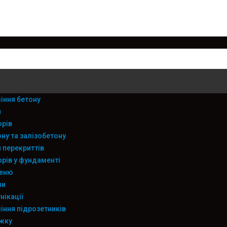
іння бетону
я
орів
ну та залізобетону
 перекриттів
рів у фундаменті
меню
ли
нікації
іння підрозетників
яжку