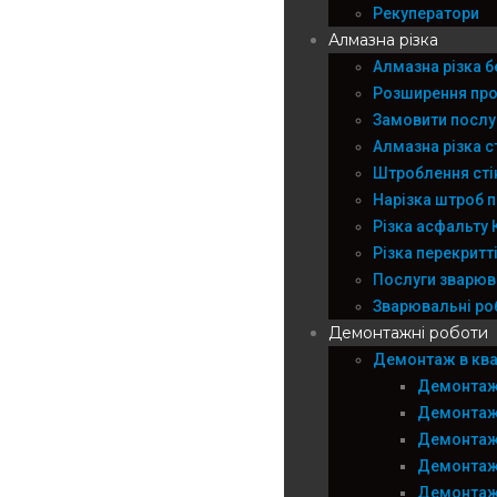
Рекуператори
Алмазна різка
Алмазна різка б
Розширення про
Замовити послуг
Алмазна різка с
Штроблення сті
Нарізка штроб п
Різка асфальту 
Різка перекритт
Послуги зварюва
Зварювальні роб
Демонтажні роботи
Демонтаж в квар
Демонтаж
Демонтаж
Демонтаж
Демонтаж
Демонтаж