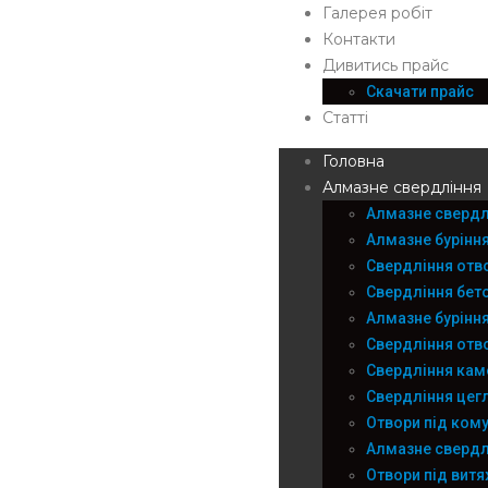
Галерея робіт
Контакти
Дивитись прайс
Скачати прайс
Статті
Головна
Алмазне свердління
Алмазне свердл
Алмазне бурінн
Свердління отв
Свердління бето
Алмазне буріння
Свердління отво
Свердління ка
Свердління цег
Отвори під кому
Алмазне свердл
Отвори під вит