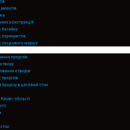
ків
аментів
жа
них конструкцій
 басейну
перекриттів
 сходового маршу
ання прорізів
 отвору
вання отворів
прорізів
прорізу в цегляній стіні
 Києві і області
тті
в
стіні