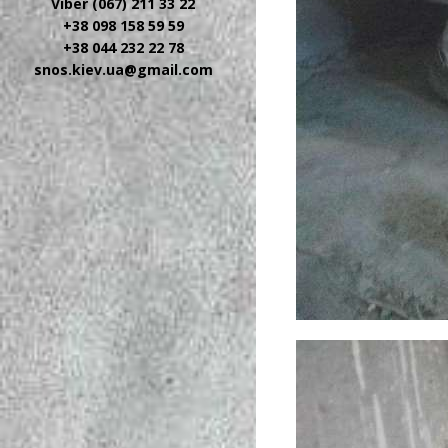
Viber (067) 211 33 22
+38 098 158 59 59
+38 044 232 22 78
snos.kiev.ua@gmail.com