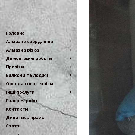
Головна
Алмазне свердління
Алмазна різка
Демонтажні роботи
Прорізи
Балкони та лоджії
Оренда спецтехніки
Інші послуги
Галерея робіт
Контакти
Дивитись прайс
Статті